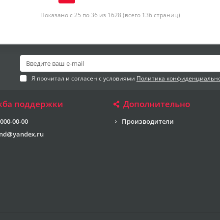
Показано с 25 по 36 из 1628 (всего 136 страниц)
Я прочитал и согласен с условиями
Политика конфиденциальн
жба поддержки
Дополнительно
 000-00-00
Производители
end@yandex.ru