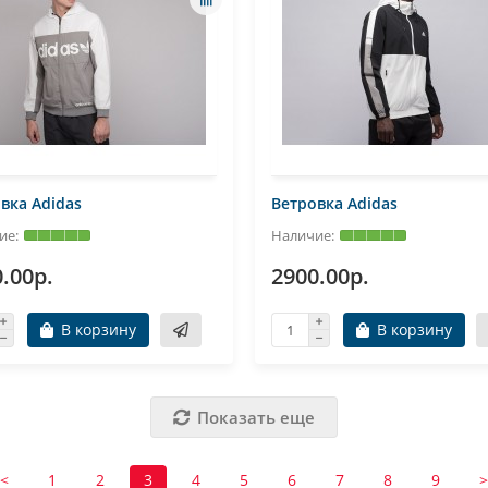
вка Adidas
Ветровка Adidas
.00р.
2900.00р.
В корзину
В корзину
Показать еще
<
1
2
3
4
5
6
7
8
9
>