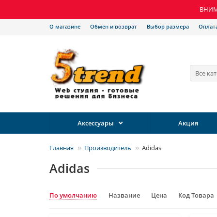
ВНИМА
О магазине
Обмен и возврат
Выбор размера
Оплат
Все ка
Аксессуары
Акция
Главная
Производитель
Adidas
Adidas
По умолчанию
Название
Цена
Код Товара