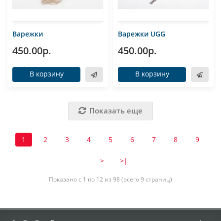
Варежки
Варежки UGG
450.00р.
450.00р.
В корзину
В корзину
Показать еще
1
2
3
4
5
6
7
8
9
>
>|
Показано с 1 по 12 из 98 (всего 9 страниц)