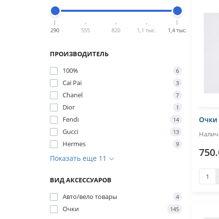
290
555
820
1,1 тыс.
1,4 тыс.
ПРОИЗВОДИТЕЛЬ
100%
6
Cai Pai
3
Chanel
7
Dior
1
Fendi
Очки
14
Gucci
13
Hermes
9
750.
Показать еще 11
ВИД АКСЕССУАРОВ
Авто/вело товары
4
Очки
145