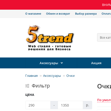
ВНИМА
О магазине
Обмен и возврат
Выбор размера
Оплат
Все ка
Аксессуары
Акция
Главная
Аксессуары
Очки
Очк
Фильтр
ЦЕНА
По умо
-
р.