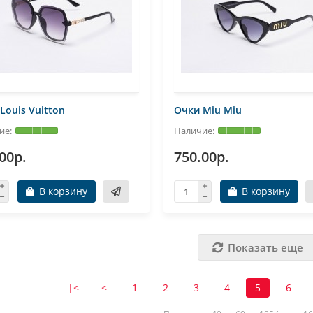
Louis Vuitton
Очки Miu Miu
00р.
750.00р.
В корзину
В корзину
Показать еще
|<
<
1
2
3
4
5
6