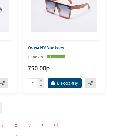
Очки NY Yankees
750.00р.
В корзину
7
8
9
>
>|