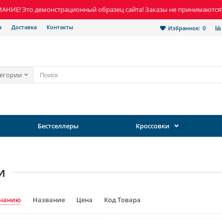
НИЕ! Это демонстрационный образец сайта! Заказы не принимаются
а
Доставка
Контакты
Избранное:
0
тегории
Бестселлеры
Кроссовки
и
лчанию
Название
Цена
Код Товара