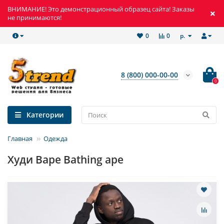
ВНИМАНИЕ! Это демонстрационный образец сайта! Заказы
не принимаются!
р.
0
0
8 (800) 000-00-00
0
Категории
Главная
Одежда
Худи Bape Bathing ape