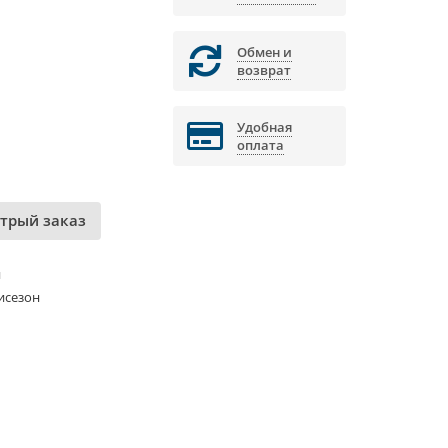
Обмен и
возврат
Удобная
оплата
трый заказ
и
исезон