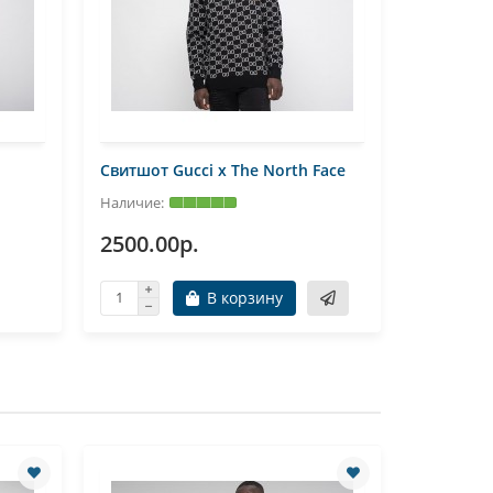
Свитшот Gucci x The North Face
Свитшот G
2500.00р.
2900.0
В корзину