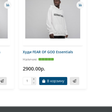
s
Худи FEAR OF GOD Essentials
Кардиган
2900.00р.
2860.0
В корзину