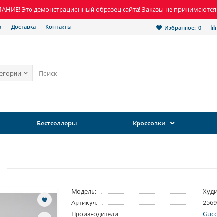
НИЕ! Это демонстрационный образец сайта! Заказы не принимаются
а
Доставка
Контакты
Избранное:
0
тегории
Бестселлеры
Кроссовки
Модель:
Худ
Артикул:
2569
Производители
Gucc