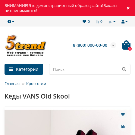
ВНИМАНИЕ! Это демонстрационный образец сайта! Заказы
не принимаются!
р.
0
0
8 (800) 000-00-00
0
Категории
Главная
Кроссовки
Кеды VANS Old Skool