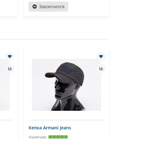
Закончился
Зако
Кепка Armani Jeans
Кепка Le