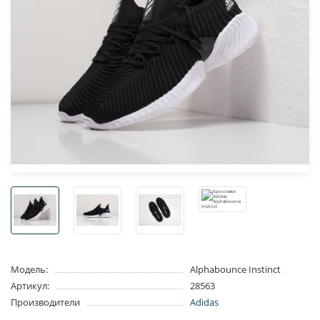
Модель:
Alphabounce Instinct
Артикул:
28563
Производители
Adidas