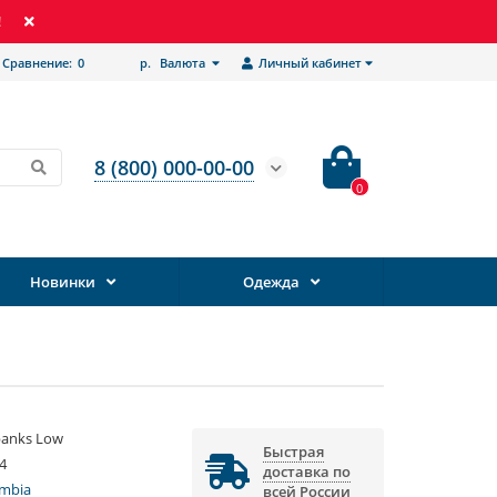
!
Сравнение:
0
р.
Валюта
Личный кабинет
8 (800) 000-00-00
0
Новинки
Одежда
banks Low
Быстрая
4
доставка по
mbia
всей России