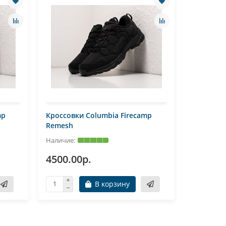
mp
Кроссовки Columbia Firecamp
Кроссовк
Remesh
4500.00р.
5000.0
В корзину