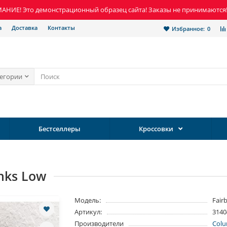
НИЕ! Это демонстрационный образец сайта! Заказы не принимаются
а
Доставка
Контакты
Избранное:
0
тегории
Бестселлеры
Кроссовки
nks Low
Модель:
Fair
Артикул:
3140
Производители
Colu