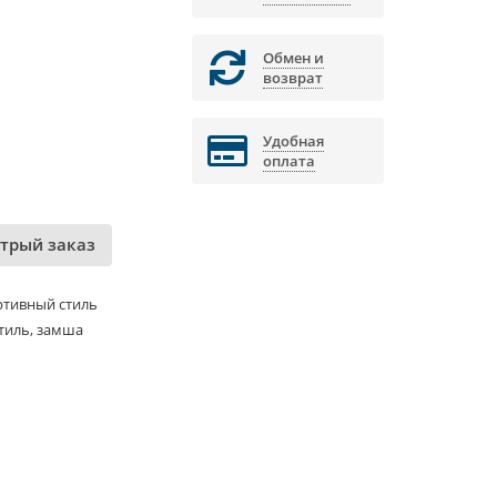
Обмен и
возврат
Удобная
оплата
трый заказ
ртивный стиль
тиль, замша