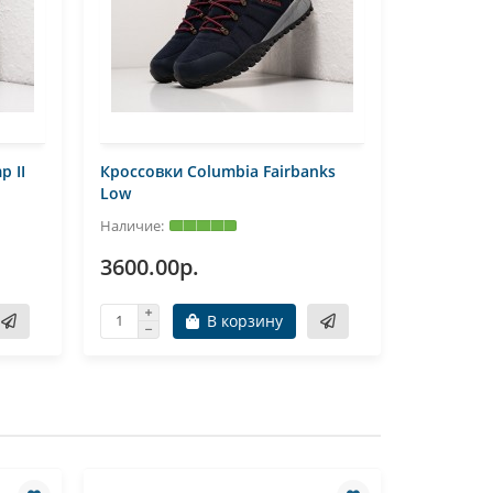
p II
Кроссовки Columbia Fairbanks
Кроссовк
Low
Low
3600.00р.
3600.0
В корзину