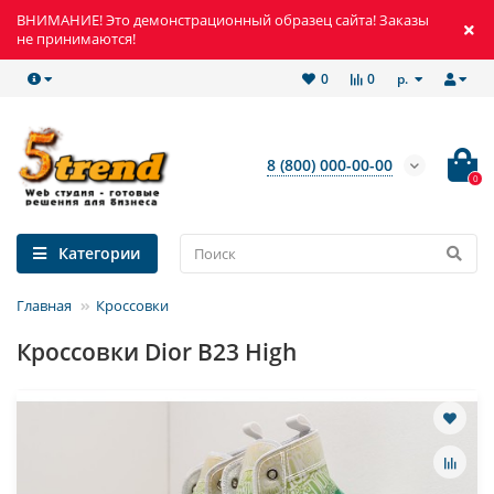
ВНИМАНИЕ! Это демонстрационный образец сайта! Заказы
не принимаются!
р.
0
0
8 (800) 000-00-00
0
Категории
Главная
Кроссовки
Кроссовки Dior B23 High