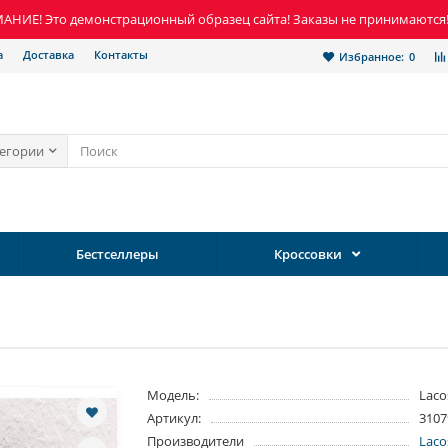
НИЕ! Это демонстрационный образец сайта! Заказы не принимаются
а
Доставка
Контакты
Избранное:
0
тегории
Бестселлеры
Кроссовки
Модель:
Laco
Артикул:
3107
Производители
Laco