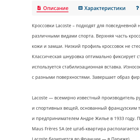
Описание
Характеристики
Кроссовки
Lacoste
– подходят для повседневной н
различными видами спорта. Верхняя часть крос
кожи и замши. Низкий профиль кроссовок не сте
Классическая шнуровка оптимально фиксирует с
используется стабилизационная вставка. Износ
с разными поверхностями. Завершает образ фир
Lacoste — всемирно известный производитель р
и спортивных вещей, основанный французским 
и предпринимателем Андре Жилье в 1933 году.
Maus Frères SA (её штаб-квартира располагается
Lacoste базируется во Франции — в Париже).