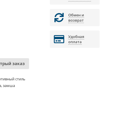
Обмен и
возврат
Удобная
оплата
трый заказ
ртивный стиль
а, замша