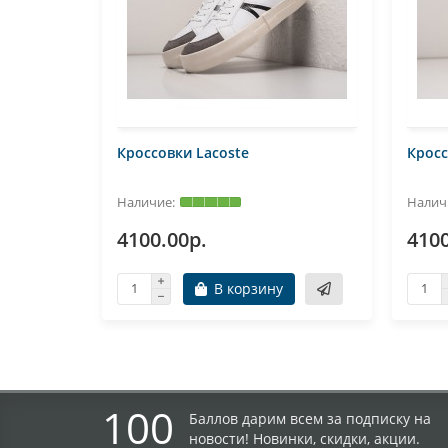
Кроссовки Lacoste
Кросс
4100.00р.
4100
В корзину
100
Баллов дарим всем за подписку на
новости! Новинки, скидки, акции.