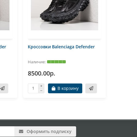
der
Кроссовки Balenciaga Defender
Кроссовк
VX
8500.00р.
4100.0
В корзину
Оформить подписку