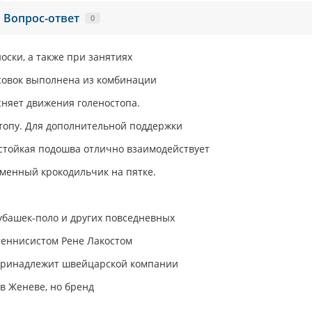
Вопрос-ответ
0
оски, а также при занятиях
совок выполнена из комбинации
сняет движения голеностопа.
топу. Для дополнительной поддержки
остойкая подошва отлично взаимодействует
менный крокодильчик на пятке.
убашек-поло и других повседневных
теннисистом Рене Лакостом
 Принадлежит швейцарской компании
 в Женеве, но бренд