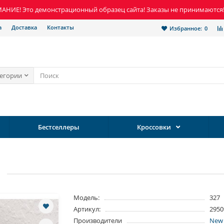
НИЕ! Это демонстрационный образец сайта! Заказы не принимаются
а
Доставка
Контакты
Избранное:
0
тегории
Бестселлеры
Кроссовки
Модель:
327
Артикул:
2950
Производители
New 