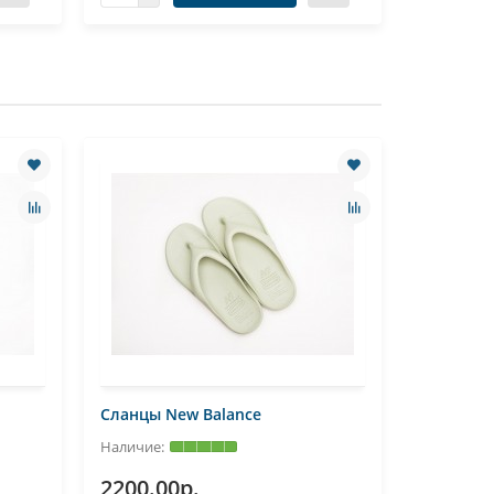
Сланцы New Balance
Сланцы N
2200.00р.
2200.0