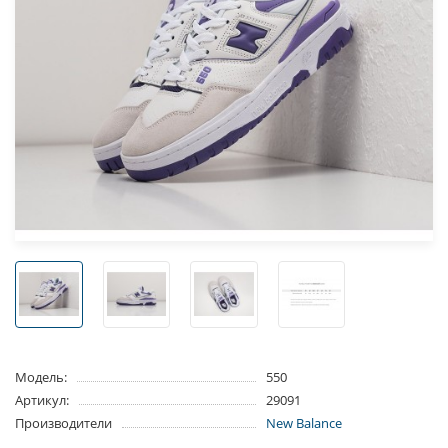
Модель:
550
Артикул:
29091
Производители
New Balance