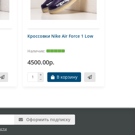
Кроссовки Nike Air Force 1 Low
Кроссовк
4500.00р.
5000.0
В корзину
Оформить подписку
ости