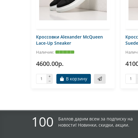
Кроссовки Alexander McQueen
Кросс
Lace-Up Sneaker
Sued
4600.00р.
4100
В корзину
100
Баллов дарим всем за подписку на
новости! Новинки, скидки, акции.