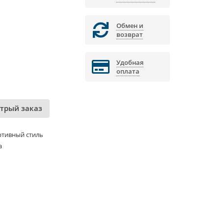
Обмен и
возврат
Удобная
оплата
трый заказ
ртивный стиль
а