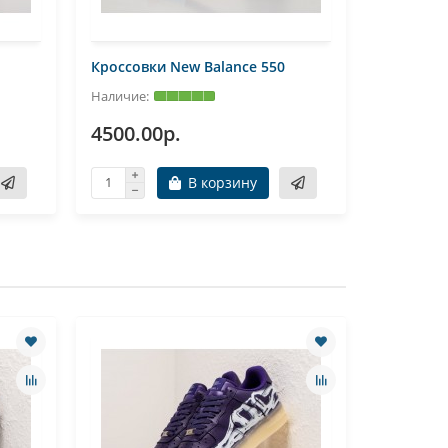
Кроссовки New Balance 550
Кроссовк
4500.00р.
4500.0
В корзину