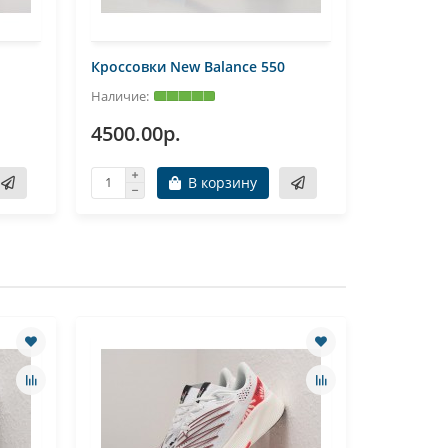
Кроссовки New Balance 550
Кроссовк
4500.00р.
4500.0
В корзину