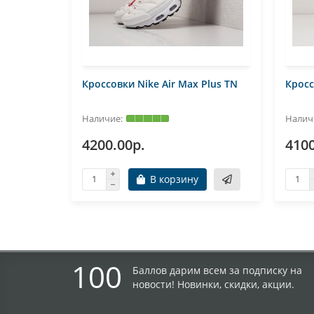
Кроссовки Nike Air Max Plus TN
Кросс
4200.00р.
4100
В корзину
100
Баллов дарим всем за подписку на
новости! Новинки, скидки, акции.