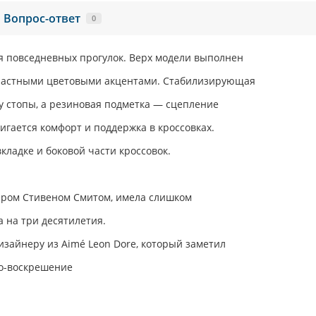
Вопрос-ответ
0
ля повседневных прогулок. Верх модели выполнен
трастными цветовыми акцентами. Стабилизирующая
у стопы, а резиновая подметка — сцепление
тигается комфорт и поддержка в кроссовках.
кладке и боковой части кроссовок.
ером Стивеном Смитом, имела слишком
 на три десятилетия.
зайнеру из Aimé Leon Dore,
который заметил
ро-воскрешение
.