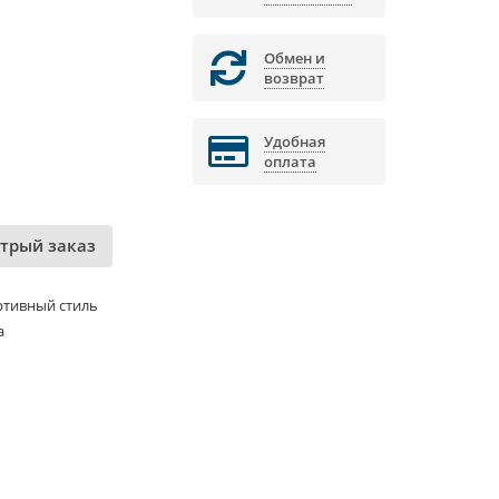
Обмен и
возврат
Удобная
оплата
трый заказ
ртивный стиль
а