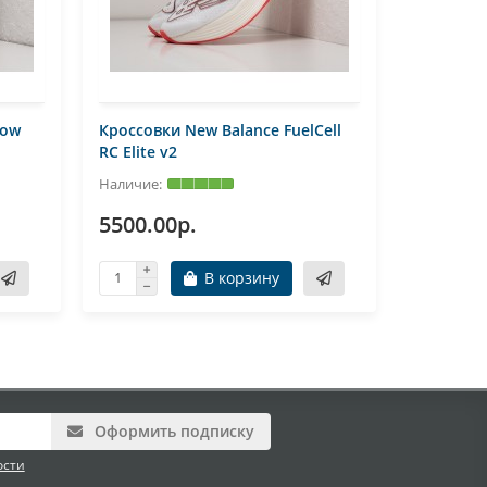
Low
Кроссовки New Balance FuelCell
Кроссовк
RC Elite v2
Balance RC
5500.00р.
5500.0
В корзину
Оформить подписку
ости