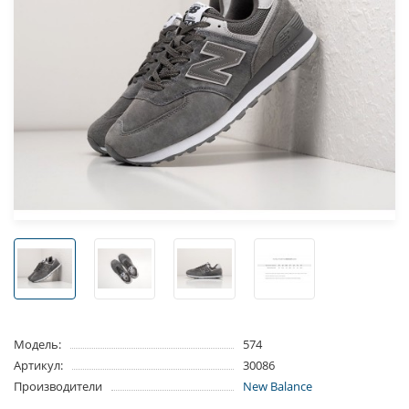
Модель:
574
Артикул:
30086
Производители
New Balance