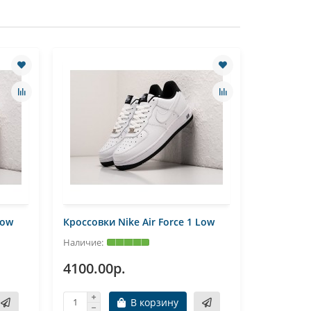
Low
Кроссовки Nike Air Force 1 Low
Кроссовки
4100.00р.
4100.0
В корзину