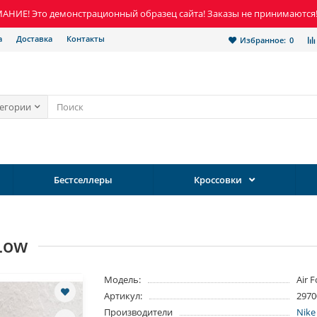
НИЕ! Это демонстрационный образец сайта! Заказы не принимаются
а
Доставка
Контакты
Избранное:
0
тегории
Бестселлеры
Кроссовки
 Low
Модель:
Air 
Артикул:
2970
Производители
Nike