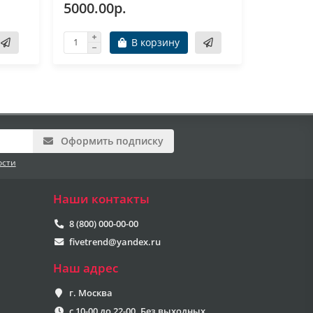
5000.00р.
5000.0
В корзину
Оформить подписку
ости
Наши контакты
8 (800) 000-00-00
fivetrend@yandex.ru
Наш адрес
г. Москва
с 10-00 до 22-00. Без выходных.