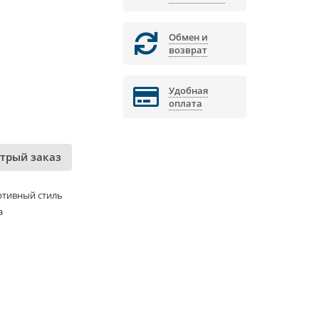
Обмен и
возврат
Удобная
оплата
трый заказ
ртивный стиль
а