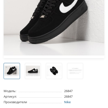
Модель:
26847
Артикул:
26847
Производители
Nike