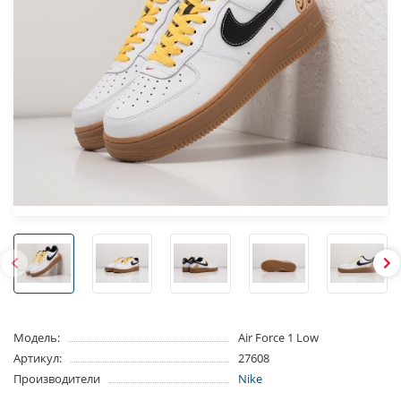
Модель:
Air Force 1 Low
Артикул:
27608
Производители
Nike