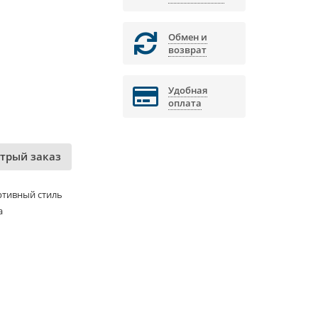
Обмен и
возврат
Удобная
оплата
трый заказ
ртивный стиль
а