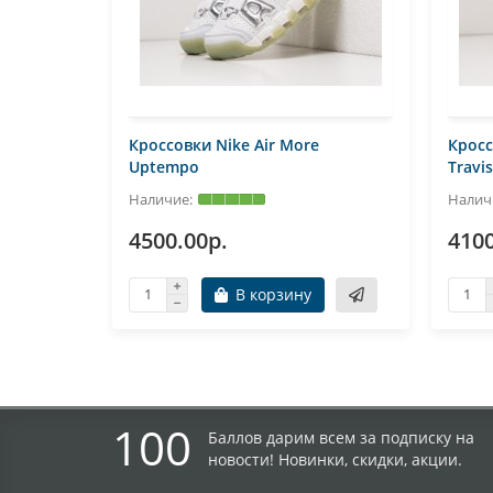
Кроссовки Nike Air More
Кросс
Uptempo
Travis
4500.00р.
4100
В корзину
100
Баллов дарим всем за подписку на
новости! Новинки, скидки, акции.