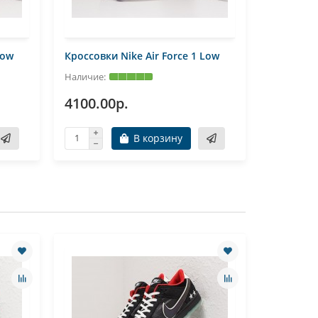
Low
Кроссовки Nike Air Force 1 Low
Кроссовки
4100.00р.
4100.0
В корзину