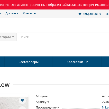
НИЕ! Это демонстрационный образец сайта! Заказы не принимаются
а
Доставка
Контакты
Избранное:
0
тегории
Бестселлеры
Кроссовки
 Low
Модель:
Air 
Артикул:
2746
Производители
Nike