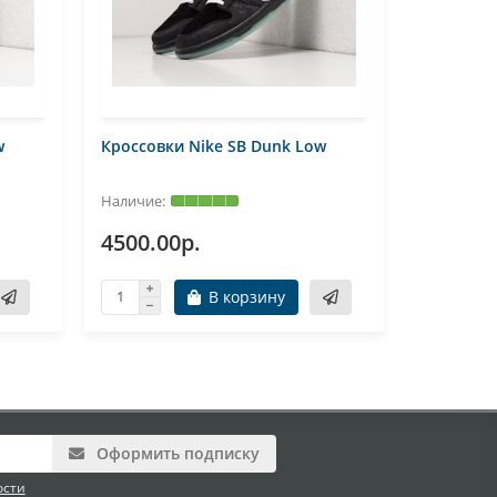
w
Кроссовки Nike SB Dunk Low
Кроссовк
High
4500.00р.
5100.0
В корзину
Оформить подписку
ости