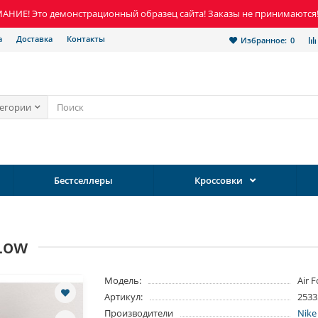
НИЕ! Это демонстрационный образец сайта! Заказы не принимаются
а
Доставка
Контакты
Избранное:
0
тегории
Бестселлеры
Кроссовки
 Low
Модель:
Air 
Артикул:
2533
Производители
Nike