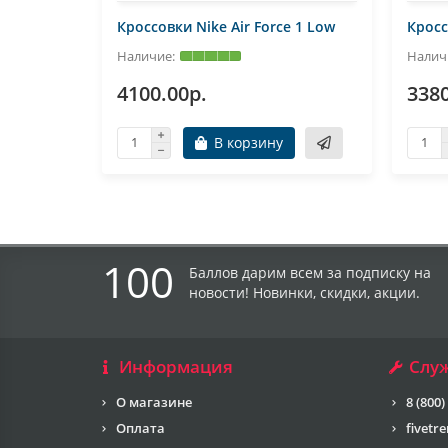
Кроссовки Nike Air Force 1 Low
Кросс
4100.00р.
3380
В корзину
100
Баллов дарим всем за подписку на
новости! Новинки, скидки, акции.
Информация
Слу
О магазине
8 (800)
Оплата
fivetr