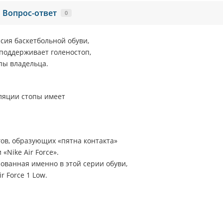
Вопрос-ответ
0
сия баскетбольной обуви,
 поддерживает голеностоп,
пы владельца.
иляции стопы имеет
гов, образующих «пятна контакта»
 «
Nike Air Force
».
ованная именно в этой серии обуви,
ir Force 1 Low
.