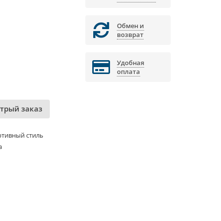
Обмен и
возврат
Удобная
оплата
трый заказ
ртивный стиль
а