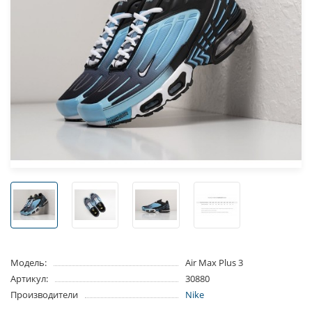
Модель:
Air Max Plus 3
Артикул:
30880
Производители
Nike