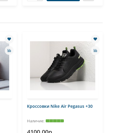
Кроссовки Nike Air Pegasus +30
Кроссовк
4100.00р.
4100.0