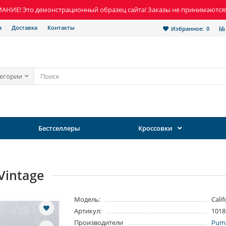
НИЕ! Это демонстрационный образец сайта! Заказы не принимаются
а
Доставка
Контакты
Избранное:
0
тегории
Бестселлеры
Кроссовки
Vintage
Модель:
Cali
Артикул:
1018
Производители
Pum