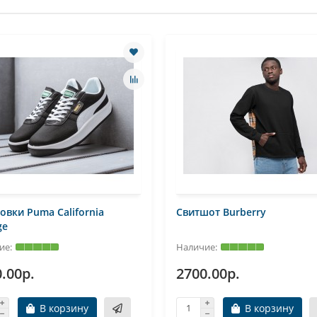
овки Puma California
Свитшот Burberry
ge
.00р.
2700.00р.
В корзину
В корзину