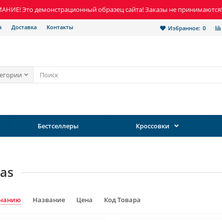
НИЕ! Это демонстрационный образец сайта! Заказы не принимаются
а
Доставка
Контакты
Избранное:
0
тегории
Бестселлеры
Кроссовки
as
лчанию
Название
Цена
Код Товара