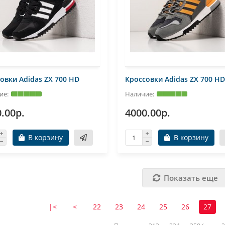
овки Adidas ZX 700 HD
Кроссовки Adidas ZX 700 HD
.00р.
4000.00р.
В корзину
В корзину
Показать еще
|<
<
22
23
24
25
26
27