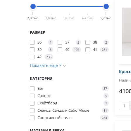
2,0 тыс.
2,8 тыс.
3,6 тыс.
4,4 тыс.
5,2 тыс.
РАЗМЕР
36
37
38
1
2
2
39
40
41
5
107
251
42
235
Показать еще 7
Кросс
КАТЕГОРИЯ
Бег
57
4100
Сапоги
5
Скейтборд
1
Сланцы Сандали Сабо Мюле
11
Спортивный стиль
284
МАТЕРИАЛ ВЕРХА