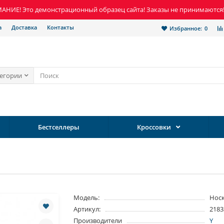
НИЕ! Это демонстрационный образец сайта! Заказы не принимаются
а
Доставка
Контакты
Избранное:
0
тегории
Бестселлеры
Кроссовки
Модель:
Нос
Артикул:
2183
Производители
Y