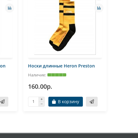
ton
Носки длинные Heron Preston
Носки дл
160.00р.
990.00
В корзину