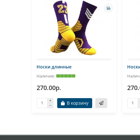
Носки длинные
Носк
270.00р.
270.
В корзину