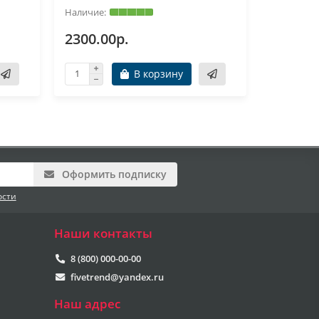
2300.00р.
2300.0
В корзину
Оформить подписку
ости
Наши контакты
8 (800) 000-00-00
fivetrend@yandex.ru
Наш адрес