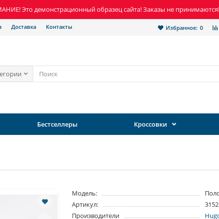
НИЕ! Это демонстрационный образец сайта! Заказы не принимаются
а
Доставка
Контакты
Избранное:
0
тегории
Бестселлеры
Кроссовки
Модель:
Пол
Артикул:
3152
Производители
Hugo