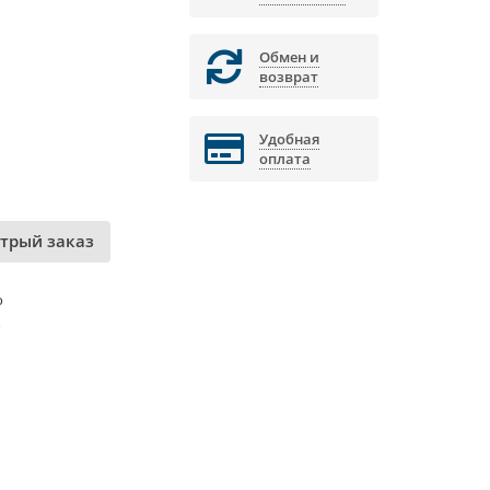
Обмен и
возврат
Удобная
оплата
трый заказ
о
о