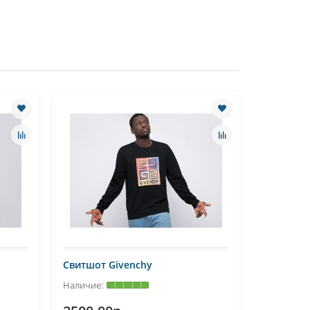
Свитшот Givenchy
Свитшот