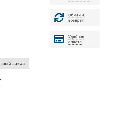
Обмен и
возврат
Удобная
оплата
трый заказ
о
о