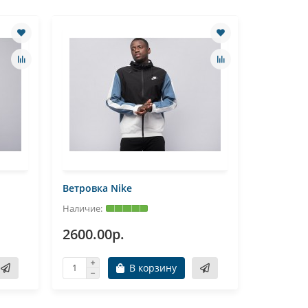
Ветровка Nike
Ветровка
2600.00р.
2600.0
В корзину