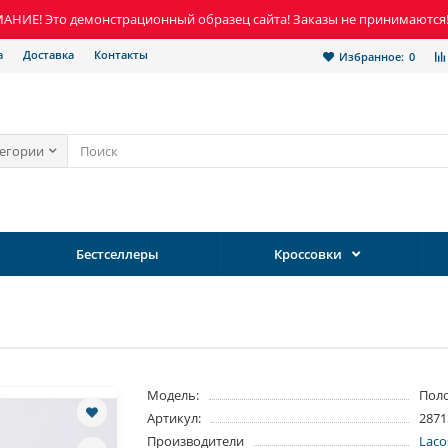
НИЕ! Это демонстрационный образец сайта! Заказы не принимаются
а
Доставка
Контакты
Избранное:
0
тегории
Бестселлеры
Кроссовки
Модель:
Пол
Артикул:
2871
Производители
Laco