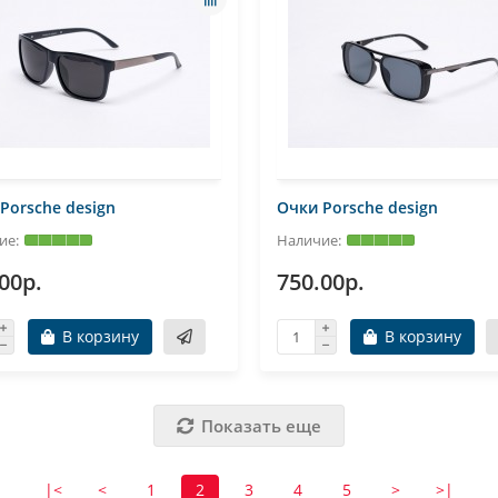
Porsche design
Очки Porsche design
00р.
750.00р.
В корзину
В корзину
Показать еще
|<
<
1
2
3
4
5
>
>|