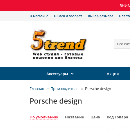
ВНИМА
О магазине
Обмен и возврат
Выбор размера
Оплат
Все ка
Аксессуары
Акция
Главная
Производитель
Porsche design
Porsche design
По умолчанию
Название
Цена
Код Товара