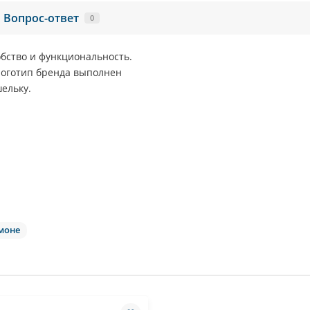
Вопрос-ответ
0
обство и функциональность.
 Логотип бренда выполнен
ельку.
моне