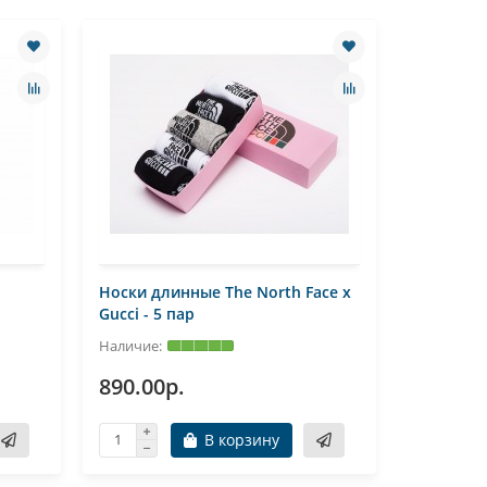
Носки длинные The North Face x
Носки дл
Gucci - 5 пар
Gucci - 5
890.00р.
1090.0
В корзину