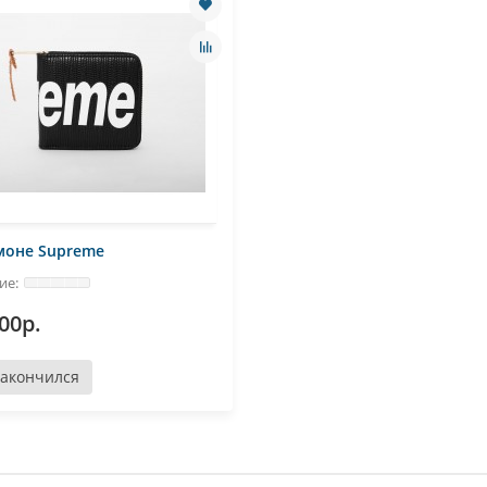
моне Supreme
00р.
Закончился