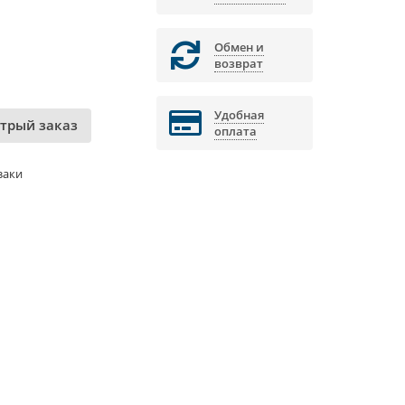
Обмен и
возврат
Удобная
трый заказ
оплата
заки