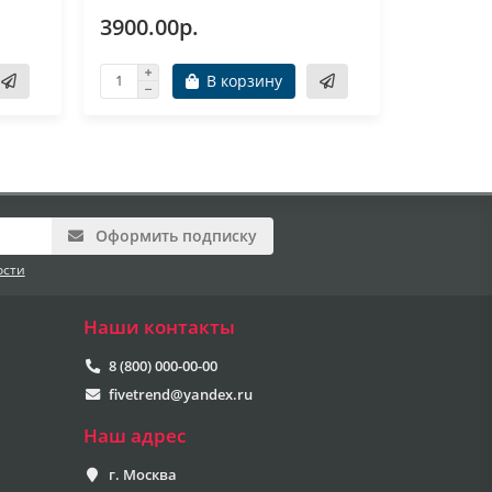
3900.00р.
4400.0
В корзину
Оформить подписку
ости
Наши контакты
8 (800) 000-00-00
fivetrend@yandex.ru
Наш адрес
г. Москва