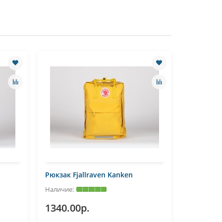
Рюкзак Fjallraven Kanken
Рюкзак Fj
1340.00р.
1310.0