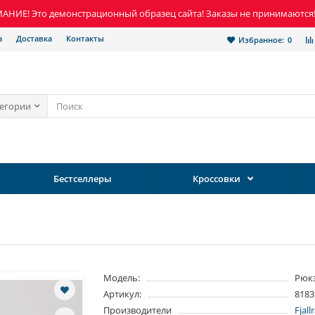
НИЕ! Это демонстрационный образец сайта! Заказы не принимаются
а
Доставка
Контакты
Избранное:
0
тегории
Бестселлеры
Кроссовки
Модель:
Рюк
Артикул:
8183
Производители
Fjal