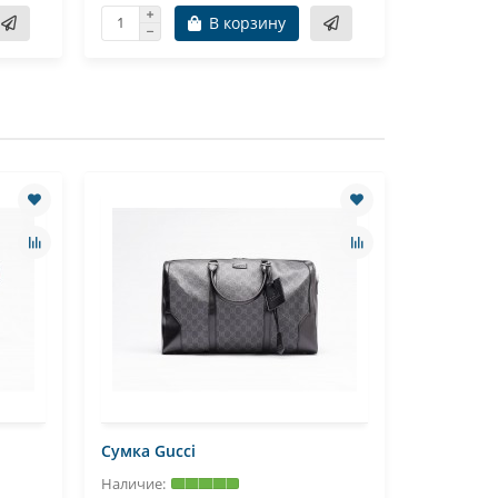
В корзину
Сумка Gucci
Наплечна