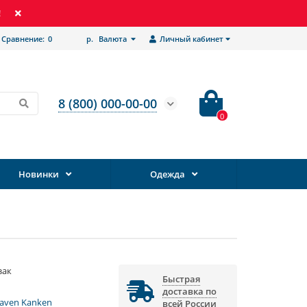
!
Сравнение:
0
р.
Валюта
Личный кабинет
8 (800) 000-00-00
0
Новинки
Одежда
зак
Быстрая
доставка по
lraven Kanken
всей России