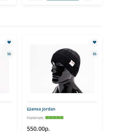
Шапка Jordan
Шапка Jo
550.00р.
550.00