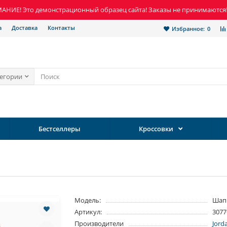
НИЕ! Это демонстрационный образец сайта! Заказы не принимаются
а
Доставка
Контакты
Избранное:
0
тегории
Бестселлеры
Кроссовки
Модель:
Шап
Артикул:
3077
Производители
Jord