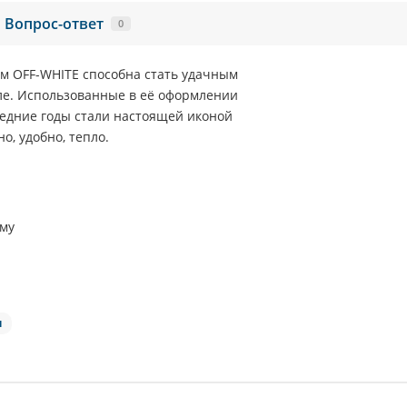
Вопрос-ответ
0
ом
OFF-WHITE
способна стать удачным
ле. Использованные в её оформлении
едние годы стали настоящей иконой
о, удобно, тепло.
рму
ы