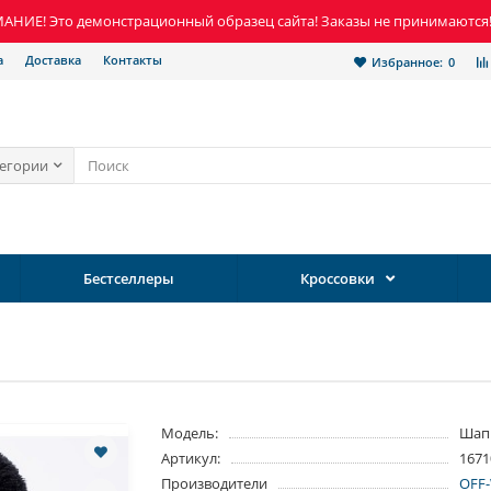
НИЕ! Это демонстрационный образец сайта! Заказы не принимаются
а
Доставка
Контакты
Избранное:
0
тегории
Бестселлеры
Кроссовки
Модель:
Шап
Артикул:
1671
Производители
OFF