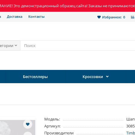
НИЕ! Это демонстрационный образец сайта! Заказы не принимаются
а
Доставка
Контакты
Избранное:
0
тегории
Бестселлеры
Кроссовки
Модель:
Шап
Артикул:
3085
Производители
Timb