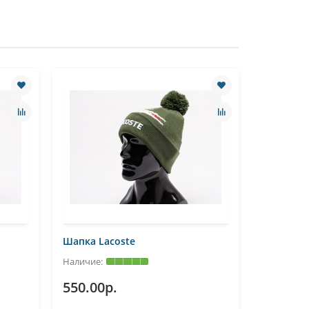
Шапка Lacoste
Шапка As
550.00р.
550.00