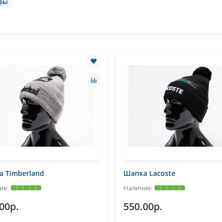
фы
 Timberland
Шапка Lacoste
00р.
550.00р.