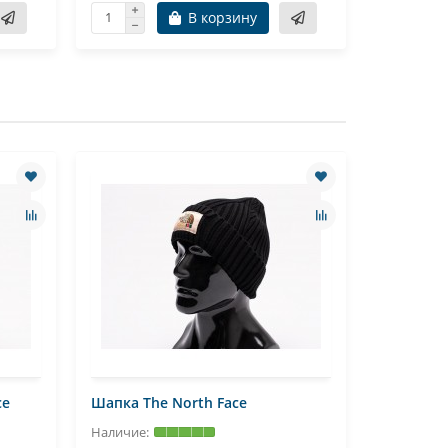
В корзину
ce
Шапка The North Face
Шапка St