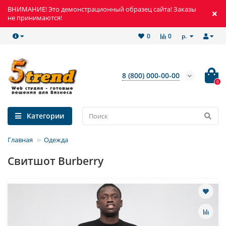
ВНИМАНИЕ! Это демонстрационный образец сайта! Заказы
не принимаются!
р.
0
0
8 (800) 000-00-00
0
Категории
Главная
Одежда
Свитшот Burberry