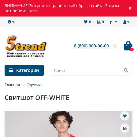
ВНИМАНИЕ! Это демонстрационный образец сайта! Заказы
не принимаются!
р.
0
0
8 (800) 000-00-00
0
Категории
Главная
Одежда
Свитшот OFF-WHITE