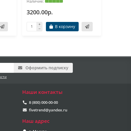
3200.00р.
3000.0
В корзину
Оформить подписку
ости
Наши контакты
8 (800) 000-00-00
fivetrend@yandex.ru
Наш адрес