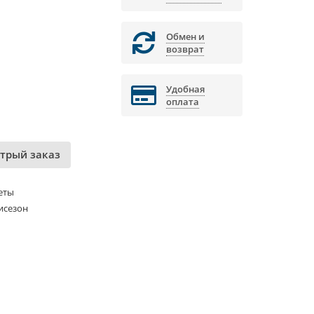
Обмен и
возврат
Удобная
оплата
трый заказ
еты
исезон