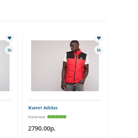
Жилет Adidas
Жилет Ni
2790.00р.
2970.0