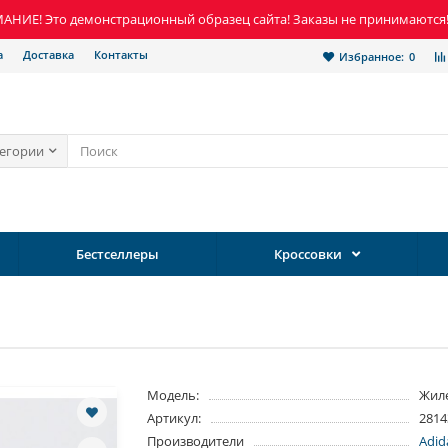
НИЕ! Это демонстрационный образец сайта! Заказы не принимаются
а
Доставка
Контакты
Избранное:
0
тегории
Бестселлеры
Кроссовки
Модель:
Жил
Артикул:
2814
Производители
Adid