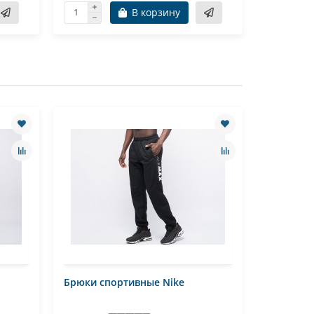
В корзину
Брюки спортивные Nike
Брюки сп