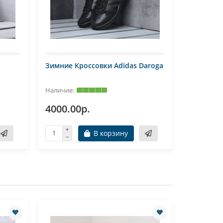
Зимние Кроссовки Adidas Daroga
Зимние К
1 Hi
4000.00р.
4100.0
В корзину