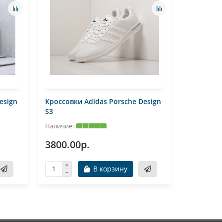
esign
Кроссовки Adidas Porsche Design
Кроссовк
S3
3800.00р.
4200.0
В корзину