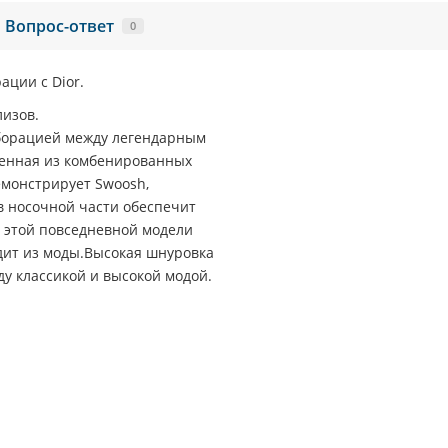
Вопрос-ответ
0
ации с Dior.
лизов.
лаборацией между легендарным
ненная из комбенированных
емонстрирует Swoosh,
 носочной части обеспечит
 этой повседневной модели
дит из моды.Высокая шнуровка
у классикой и высокой модой.