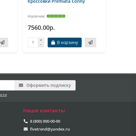
Кроссовки Premiata Conny
Кроссовк
7560.00р.
7500.0
В корзину
Оформить подписку
ости
Наши контакты
8 (800) 000-00-00
fivetrend@yandex.ru