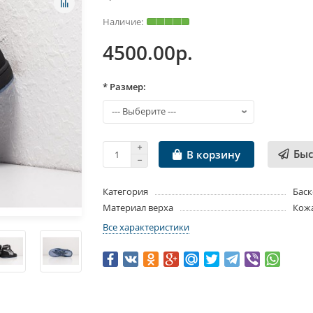
4500.00р.
* Размер:
Быс
В корзину
Категория
Баск
Материал верха
Кож
Все характеристики