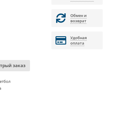
Обмен и
возврат
Удобная
оплата
трый заказ
етбол
а