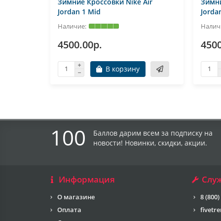
Зимние Кроссовки Nike Air
Зимни
Jordan 1 Mid
Jorda
4500.00р.
4500
В корзину
100
Баллов дарим всем за подписку на
новости! Новинки, скидки, акции.
Информация
Слу
О магазине
8 (800)
Оплата
fivetr