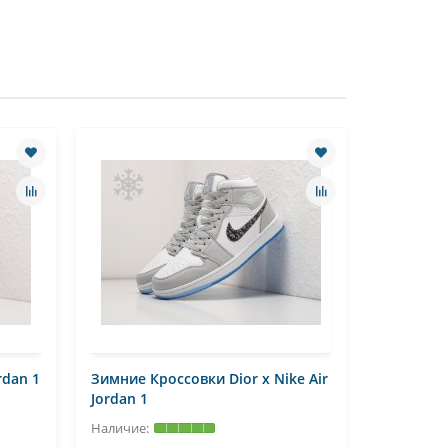
rdan 1
Зимние Кроссовки Dior x Nike Air
Зимние Кр
Jordan 1
Jordan 1