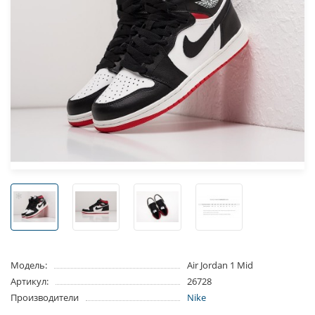
Модель:
Air Jordan 1 Mid
Артикул:
26728
Производители
Nike