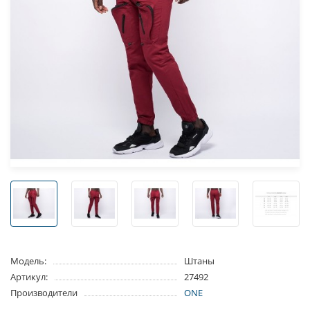
Модель:
Штаны
Артикул:
27492
Производители
ONE