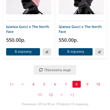
Шапка Gucci x The North
Шапка Gucci x The North
Face
Face
550.00р.
550.00р.
В корзину
В корзину
Показать еще
|<
<
4
5
6
7
8
9
10
11
12
>
>|
Показано с 85 по 96 из 176 (всего 15 страниц)