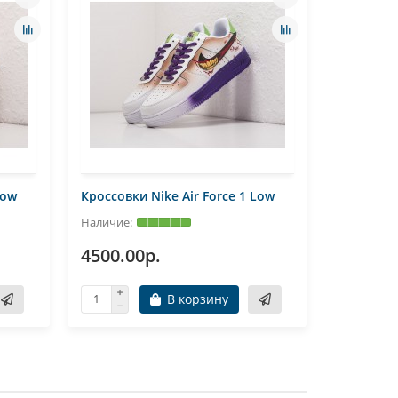
Low
Кроссовки Nike Air Force 1 Low
Кроссовки
4500.00р.
4100.0
В корзину