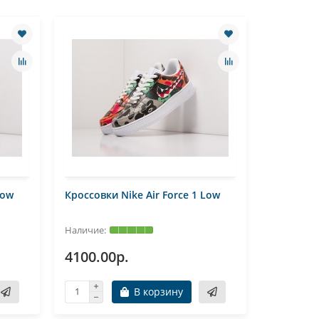
Low
Кроссовки Nike Air Force 1 Low
Кроссовки
4100.00р.
4100.0
В корзину