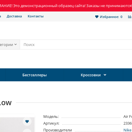
НИЕ! Это демонстрационный образец сайта! Заказы не принимаются
а
Доставка
Контакты
Избранное:
0
тегории
Бестселлеры
Кроссовки
 Low
Модель:
Air 
Артикул:
2336
Производители
Nike