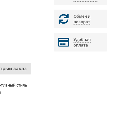
Обмен и
возврат
Удобная
оплата
трый заказ
ртивный стиль
а