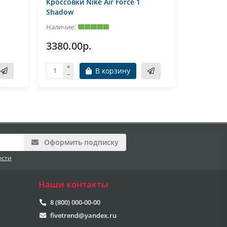
Кроссовки Nike Air Force 1
Кроссовки
Shadow
Shadow
3380.00р.
3160.0
В корзину
Оформить подписку
ости
Наши контакты
8 (800) 000-00-00
fivetrend@yandex.ru