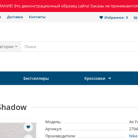
НИЕ! Это демонстрационный образец сайта! Заказы не принимаются
а
Доставка
Контакты
Избранное:
0
тегории
Бестселлеры
Кроссовки
 Shadow
Модель:
Air 
Артикул:
2794
Производители
Nike