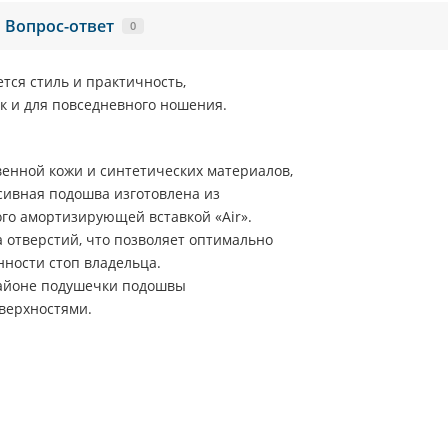
Вопрос-ответ
0
ется стиль и практичность,
ак и для повседневного ношения.
венной кожи и синтетических материалов,
ссивная подошва изготовлена из
го амортизирующей вставкой «Air».
 отверстий, что позволяет оптимально
ности стоп владельца.
 районе подушечки подошвы
верхностями.