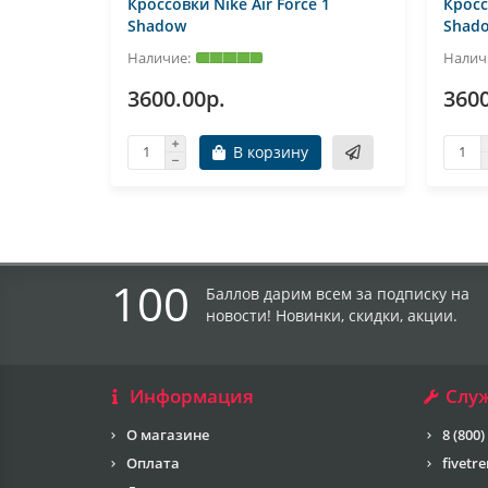
Кроссовки Nike Air Force 1
Кросс
Shadow
Shad
3600.00р.
3600
В корзину
100
Баллов дарим всем за подписку на
новости! Новинки, скидки, акции.
Информация
Слу
О магазине
8 (800)
Оплата
fivetr