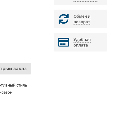
Обмен и
возврат
Удобная
оплата
трый заказ
ртивный стиль
исезон