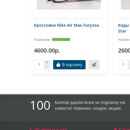
Кроссовки Nike Air Max Furyosa
Кеды 
Star
4600.00р.
2600
В корзину
100
Баллов дарим всем за подписку на
новости! Новинки, скидки, акции.
Информация
Слу