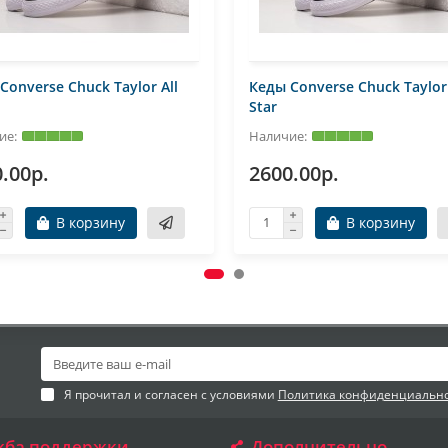
Converse Chuck Taylor All
Кеды Converse Chuck Taylor 
Star
.00р.
2600.00р.
В корзину
В корзину
Я прочитал и согласен с условиями
Политика конфиденциальн
жба поддержки
Дополнительно