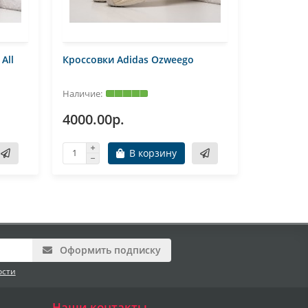
All
Кроссовки Adidas Ozweego
Кроссовк
4000.00р.
4000.0
В корзину
Оформить подписку
ости
Наши контакты