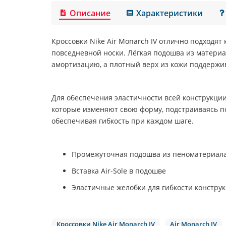
Описание
Характеристики
Кроссовки
Nike Air Monarch IV
отлично подходят к
повседневной носки. Лёгкая подошва из матери
амортизацию, а плотный верх из кожи поддержив
Для обеспечения эластичности всей конструкци
которые изменяют свою форму, подстраиваясь по
обеспечивая гибкость при каждом шаге.
Промежуточная подошва из пеноматериал
Вставка Air-Sole в подошве
Эластичные желобки для гибкости констру
Кроссовки Nike Air Monarch IV
Air Monarch IV