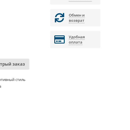
Обмен и
возврат
Удобная
оплата
трый заказ
ртивный стиль
а