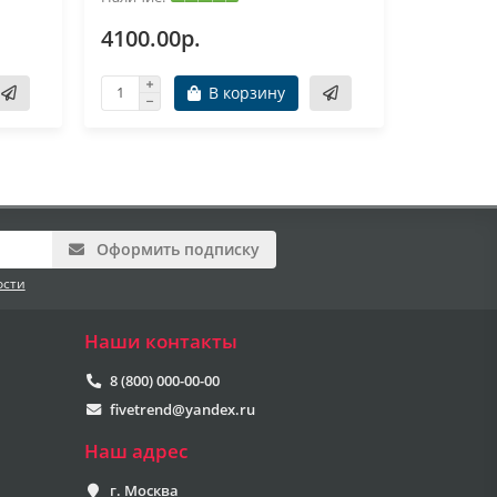
4100.00р.
2600.0
В корзину
Оформить подписку
ости
Наши контакты
8 (800) 000-00-00
fivetrend@yandex.ru
Наш адрес
г. Москва