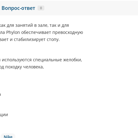
Вопрос-ответ
0
ак для занятий в зале, так и для
ала
Phylon
обеспечивает превосходную
ает и стабилизирует стопу.
и используются специальные желобки,
д походку человека,
а
кции
Nike