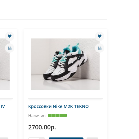
 IV
Кроссовки Nike M2K TEKNO
Кроссовк
2700.00р.
4500.0