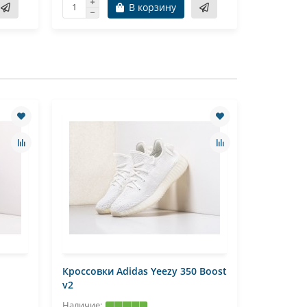
В корзину
Кроссовки Adidas Yeezy 350 Boost
Кеды Conv
v2
Star