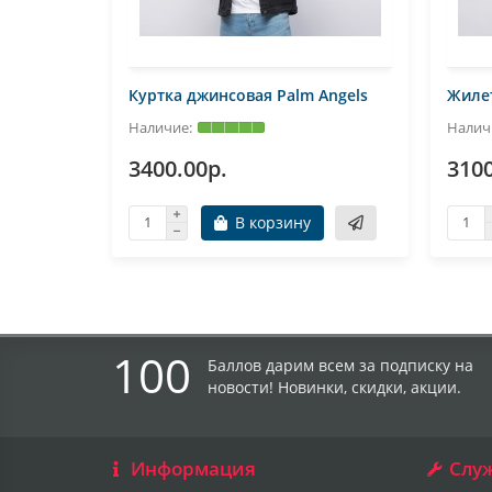
Куртка джинсовая Palm Angels
Жилет
3400.00р.
3100
В корзину
100
Баллов дарим всем за подписку на
новости! Новинки, скидки, акции.
Информация
Слу