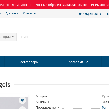
НИЕ! Это демонстрационный образец сайта! Заказы не принимаются
а
Доставка
Контакты
Избранное:
0
тегории
Бестселлеры
Кроссовки
gels
Модель:
Курт
Артикул:
3154
Производители
Palm