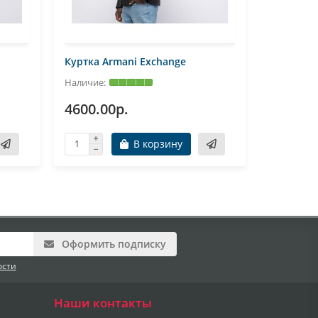
Куртка Armani Exchange
Куртка A
4600.00р.
4600.0
В корзину
Оформить подписку
ости
Наши контакты