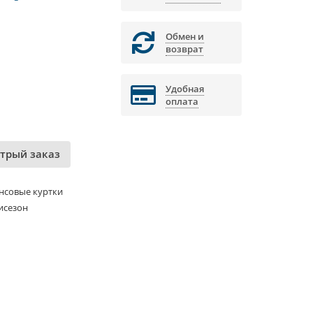
Обмен и
возврат
Удобная
оплата
трый заказ
нсовые куртки
исезон