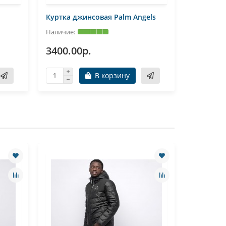
Куртка джинсовая Palm Angels
Куртка д
3400.00р.
3400.0
В корзину