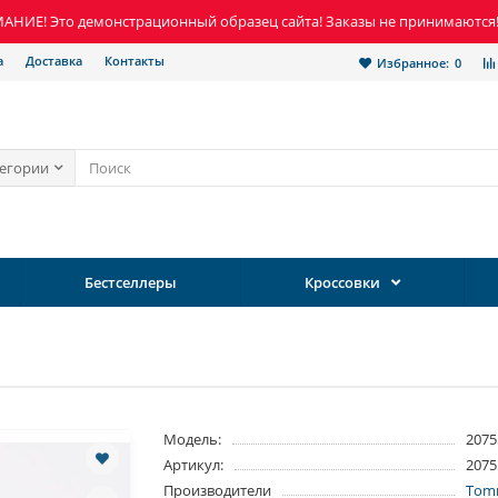
НИЕ! Это демонстрационный образец сайта! Заказы не принимаются
а
Доставка
Контакты
Избранное:
0
тегории
Бестселлеры
Кроссовки
Модель:
2075
Артикул:
2075
Производители
Tomm