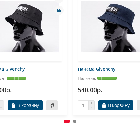
а Givenchy
Панама Givenchy
00р.
540.00р.
В корзину
В корзину