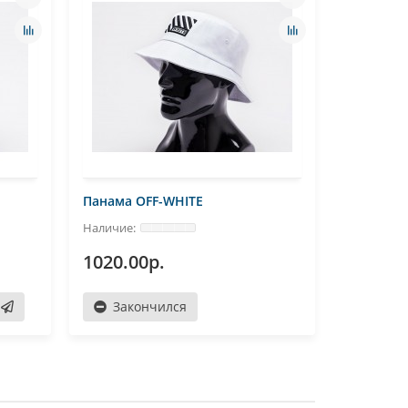
Панама OFF-WHITE
Панама O
1020.00р.
850.00
Закончился