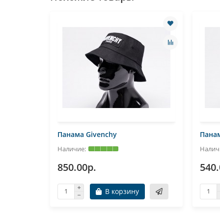
Панама Givenchy
Панам
850.00р.
540.
В корзину