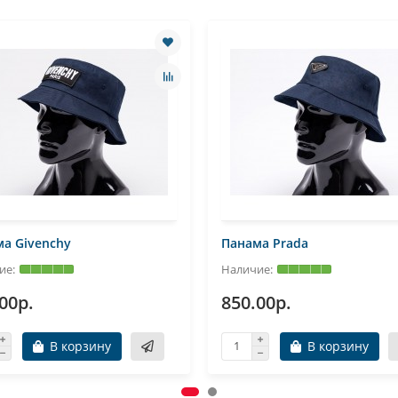
а Givenchy
Панама Prada
00р.
850.00р.
В корзину
В корзину