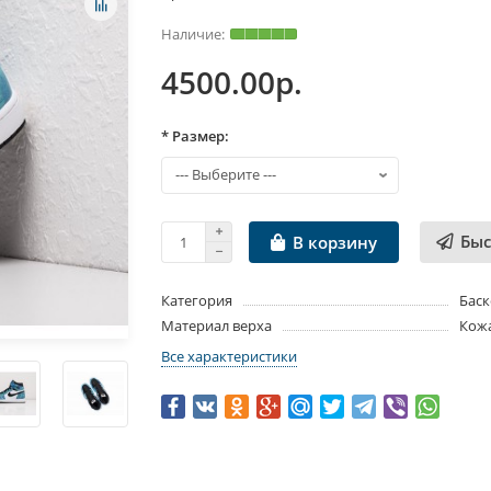
4500.00р.
* Размер:
Быс
В корзину
Категория
Баск
Материал верха
Кож
Все характеристики