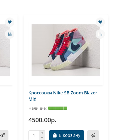
Кроссовки Nike SB Zoom Blazer
Кроссовк
Mid
4500.00р.
6320.0
В корзину