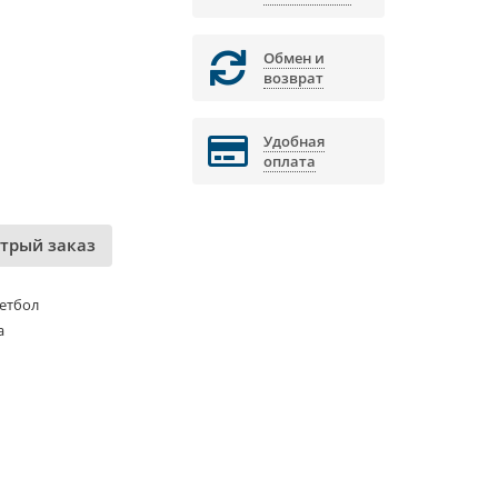
Обмен и
возврат
Удобная
оплата
трый заказ
етбол
а