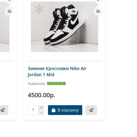
Зимние Кроссовки Nike Air
Зимние К
Jordan 1 Mid
Jordan 1 
4500.00р.
4500.0
В корзину