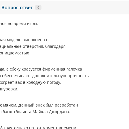
Вопрос-ответ
0
ное во время игры.
нная модель выполнена в
ециальные отверстия, благодаря
роницаемостью.
а, а сбоку красуется фирменная галочка
али обеспечивают дополнительную прочность
огреет вас в холодную погоду.
шнуровки.
с мячом. Данный знак был разработан
о баскетболиста Майкла Джордана.
8 году, однако на тот момент времени