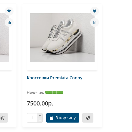
Кроссовки Premiata Conny
Кроссовк
7500.00р.
7560.0
В корзину