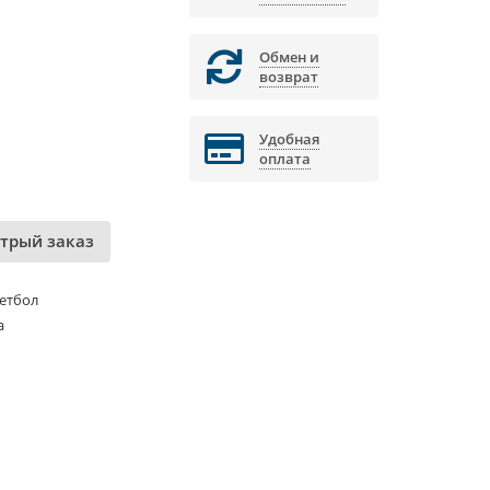
Обмен и
возврат
Удобная
оплата
трый заказ
етбол
а