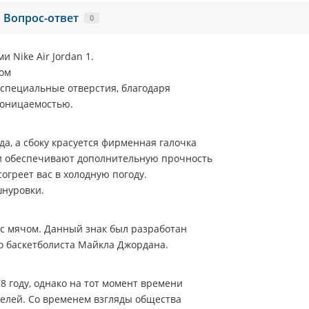
Вопрос-ответ
0
ами
Nike Air Jordan 1
.
ом
 специальные отверстия, благодаря
роницаемостью.
а, а сбоку красуется фирменная галочка
али обеспечивают дополнительную прочность
огреет вас в холодную погоду.
шнуровки.
с мячом. Данный знак был разработан
о баскетболиста Майкла Джордана.
8 году, однако на тот момент времени
телей. Со временем взгляды общества