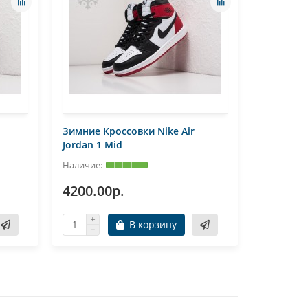
Зимние Кроссовки Nike Air
Зимние К
Jordan 1 Mid
Jordan 1 
4200.00р.
4500.0
В корзину