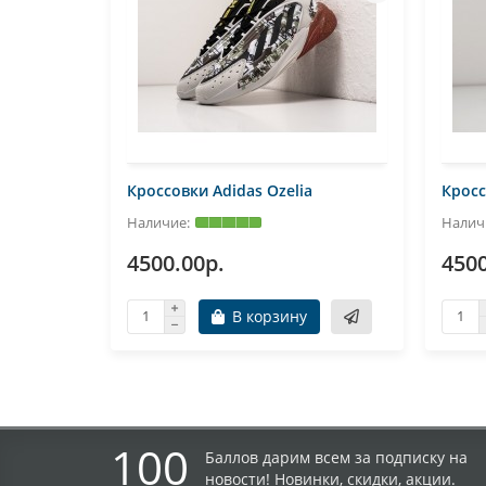
Кроссовки Adidas Ozelia
Кросс
4500.00р.
4500
В корзину
100
Баллов дарим всем за подписку на
новости! Новинки, скидки, акции.