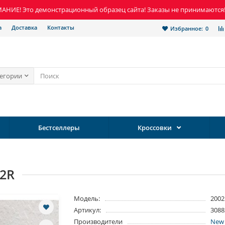
НИЕ! Это демонстрационный образец сайта! Заказы не принимаются
а
Доставка
Контакты
Избранное:
0
тегории
Бестселлеры
Кроссовки
02R
Модель:
2002
Артикул:
3088
Производители
New 