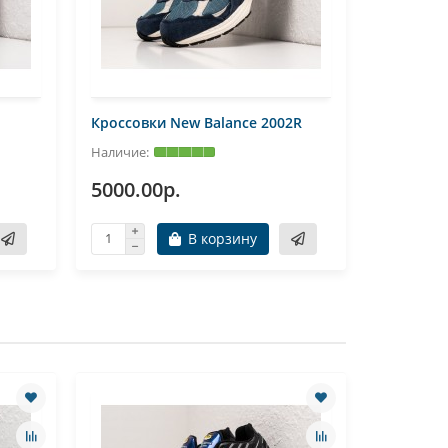
Кроссовки New Balance 2002R
Кроссовк
5000.00р.
5000.0
В корзину